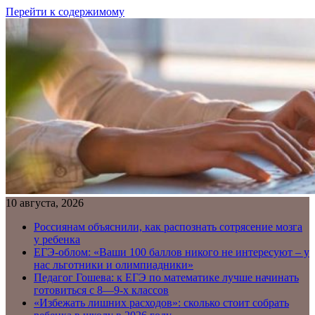
Перейти к содержимому
10 августа, 2026
Россиянам объяснили, как распознать сотрясение мозга
у ребенка
ЕГЭ-облом: «Ваши 100 баллов никого не интересуют – у
нас льготники и олимпиадники»
Педагог Гошева: к ЕГЭ по математике лучше начинать
готовиться с 8—9-х классов
«Избежать лишних расходов»: сколько стоит собрать