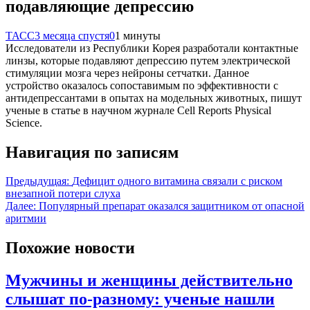
подавляющие депрессию
ТАСС
3 месяца спустя
0
1 минуты
Исследователи из Республики Корея разработали контактные
линзы, которые подавляют депрессию путем электрической
стимуляции мозга через нейроны сетчатки. Данное
устройство оказалось сопоставимым по эффективности с
антидепрессантами в опытах на модельных животных, пишут
ученые в статье в научном журнале Cell Reports Physical
Science.
Навигация по записям
Предыдущая:
Дефицит одного витамина связали с риском
внезапной потери слуха
Далее:
Популярный препарат оказался защитником от опасной
аритмии
Похожие новости
Мужчины и женщины действительно
слышат по-разному: ученые нашли