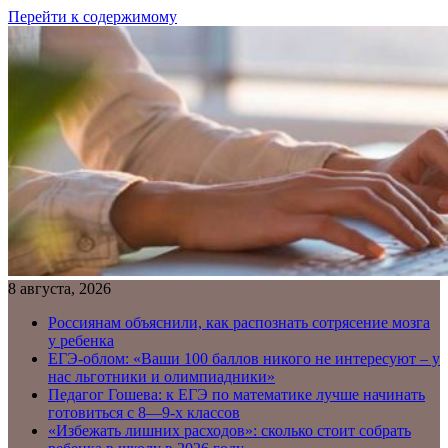
Перейти к содержимому
8 августа, 2026
Россиянам объяснили, как распознать сотрясение мозга
у ребенка
ЕГЭ-облом: «Ваши 100 баллов никого не интересуют – у
нас льготники и олимпиадники»
Педагог Гошева: к ЕГЭ по математике лучше начинать
готовиться с 8—9-х классов
«Избежать лишних расходов»: сколько стоит собрать