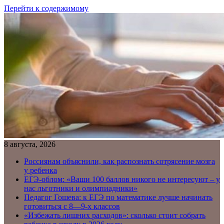
Перейти к содержимому
8 августа, 2026
Россиянам объяснили, как распознать сотрясение мозга
у ребенка
ЕГЭ-облом: «Ваши 100 баллов никого не интересуют – у
нас льготники и олимпиадники»
Педагог Гошева: к ЕГЭ по математике лучше начинать
готовиться с 8—9-х классов
«Избежать лишних расходов»: сколько стоит собрать