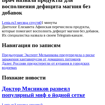
восполнения дефицита магния без
добавок
Lenta.ru
3 месяца спустя
0
1 минуты
Диетолог Елизавета Афинская перечислила продукты,
которые помогают восполнить дефицит магния без добавок.
Их специалистка назвала в своем Telegram-канале.
Навигация по записям
Предыдущая:
Эксперт Мельникова предупредила о риске
заражения хантавирусом от домашних питомцев
Далее:
Россиян предостерегли от купания в городских
водоемах
Похожие новости
Доктор Мясников развеял
популярный миф о йодной сетке
Lenta.ru
3 месяца спустя
0