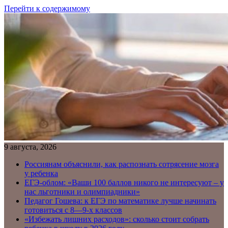
Перейти к содержимому
9 августа, 2026
Россиянам объяснили, как распознать сотрясение мозга
у ребенка
ЕГЭ-облом: «Ваши 100 баллов никого не интересуют – у
нас льготники и олимпиадники»
Педагог Гошева: к ЕГЭ по математике лучше начинать
готовиться с 8—9-х классов
«Избежать лишних расходов»: сколько стоит собрать