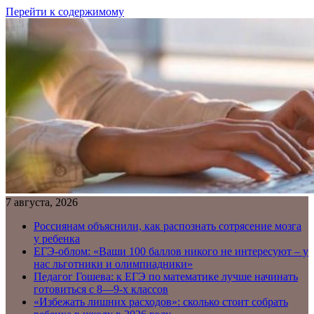
Перейти к содержимому
7 августа, 2026
Россиянам объяснили, как распознать сотрясение мозга
у ребенка
ЕГЭ-облом: «Ваши 100 баллов никого не интересуют – у
нас льготники и олимпиадники»
Педагог Гошева: к ЕГЭ по математике лучше начинать
готовиться с 8—9-х классов
«Избежать лишних расходов»: сколько стоит собрать