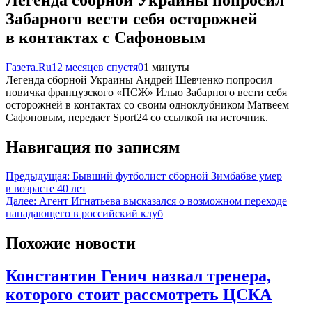
Забарного вести себя осторожней
в контактах с Сафоновым
Газета.Ru
12 месяцев спустя
0
1 минуты
Легенда сборной Украины Андрей Шевченко попросил
новичка французского «ПСЖ» Илью Забарного вести себя
осторожней в контактах со своим одноклубником Матвеем
Сафоновым, передает Sport24 со ссылкой на источник.
Навигация по записям
Предыдущая:
Бывший футболист сборной Зимбабве умер
в возрасте 40 лет
Далее:
Агент Игнатьева высказался о возможном переходе
нападающего в российский клуб
Похожие новости
Константин Генич назвал тренера,
которого стоит рассмотреть ЦСКА