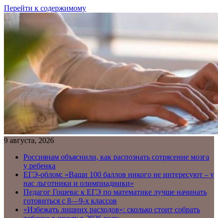
Перейти к содержимому
9 августа, 2026
Россиянам объяснили, как распознать сотрясение мозга
у ребенка
ЕГЭ-облом: «Ваши 100 баллов никого не интересуют – у
нас льготники и олимпиадники»
Педагог Гошева: к ЕГЭ по математике лучше начинать
готовиться с 8—9-х классов
«Избежать лишних расходов»: сколько стоит собрать