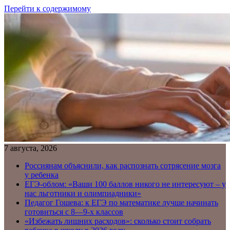
Перейти к содержимому
7 августа, 2026
Россиянам объяснили, как распознать сотрясение мозга
у ребенка
ЕГЭ-облом: «Ваши 100 баллов никого не интересуют – у
нас льготники и олимпиадники»
Педагог Гошева: к ЕГЭ по математике лучше начинать
готовиться с 8—9-х классов
«Избежать лишних расходов»: сколько стоит собрать