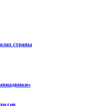
колах страны
импиадники»
лассов