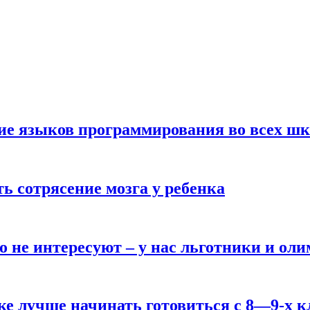
ние языков программирования во всех ш
ь сотрясение мозга у ребенка
о не интересуют – у нас льготники и ол
ке лучше начинать готовиться с 8—9-х к