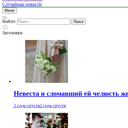
Случайные новости
Меню
Найти:
Заголовки
Невеста и сломавший ей челюсть ж
2 года спустя
2 года спустя