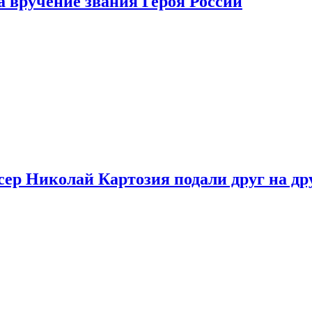
 вручение звания Героя России
ер Николай Картозия подали друг на дру