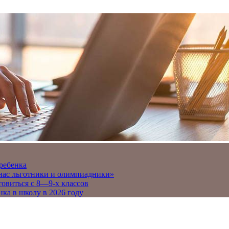
 ребенка
 нас льготники и олимпиадники»
товиться с 8—9-х классов
нка в школу в 2026 году