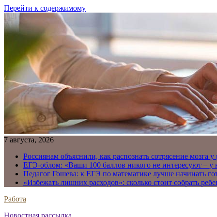
Перейти к содержимому
7 августа, 2026
Россиянам объяснили, как распознать сотрясение мозга у
ЕГЭ-облом: «Ваши 100 баллов никого не интересуют – у
Педагог Гошева: к ЕГЭ по математике лучше начинать го
«Избежать лишних расходов»: сколько стоит собрать ребе
Работа
Новостная рассылка