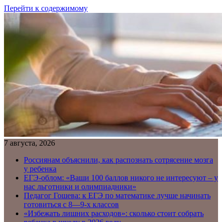
Перейти к содержимому
7 августа, 2026
Россиянам объяснили, как распознать сотрясение мозга
у ребенка
ЕГЭ-облом: «Ваши 100 баллов никого не интересуют – у
нас льготники и олимпиадники»
Педагог Гошева: к ЕГЭ по математике лучше начинать
готовиться с 8—9-х классов
«Избежать лишних расходов»: сколько стоит собрать