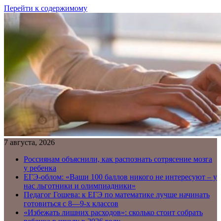
Перейти к содержимому
7 августа, 2026
Россиянам объяснили, как распознать сотрясение мозга
у ребенка
ЕГЭ-облом: «Ваши 100 баллов никого не интересуют – у
нас льготники и олимпиадники»
Педагог Гошева: к ЕГЭ по математике лучше начинать
готовиться с 8—9-х классов
«Избежать лишних расходов»: сколько стоит собрать