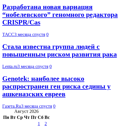
Разработана новая вариация
“нобелевского” геномного редактора
CRISPR/Cas
ТАСС
3 месяца спустя
0
Стала известна группа людей с
повышенным риском развития рака
Lenta.ru
3 месяца спустя
0
Genotek: наиболее высоко
распространен ген риска седины у
ашкеназских евреев
Газета.Ru
3 месяца спустя
0
Август 2026
Пн
Вт
Ср
Чт
Пт
Сб
Вс
1
2