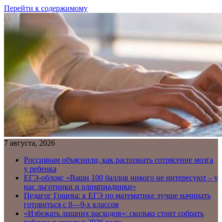
Перейти к содержимому
7 августа, 2026
Россиянам объяснили, как распознать сотрясение мозга
у ребенка
ЕГЭ-облом: «Ваши 100 баллов никого не интересуют – у
нас льготники и олимпиадники»
Педагог Гошева: к ЕГЭ по математике лучше начинать
готовиться с 8—9-х классов
«Избежать лишних расходов»: сколько стоит собрать