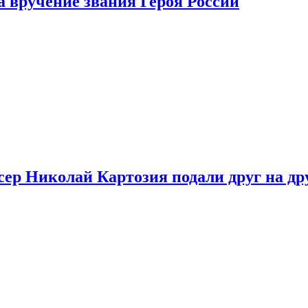
 вручение звания Героя России
ер Николай Картозия подали друг на дру