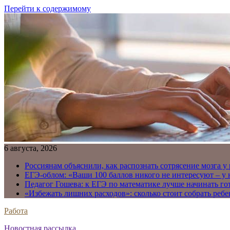
Перейти к содержимому
6 августа, 2026
Россиянам объяснили, как распознать сотрясение мозга у
ЕГЭ-облом: «Ваши 100 баллов никого не интересуют – у
Педагог Гошева: к ЕГЭ по математике лучше начинать го
«Избежать лишних расходов»: сколько стоит собрать ребе
Работа
Новостная рассылка