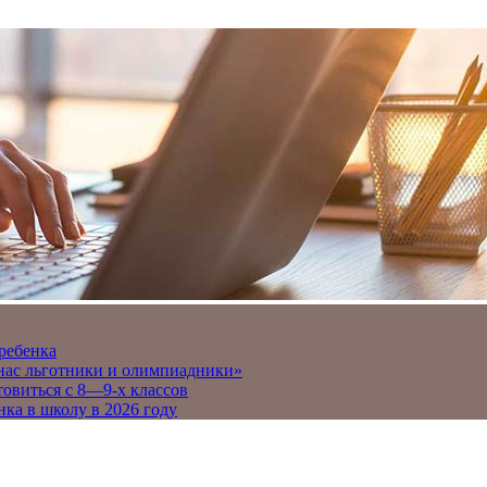
 ребенка
 нас льготники и олимпиадники»
товиться с 8—9-х классов
нка в школу в 2026 году