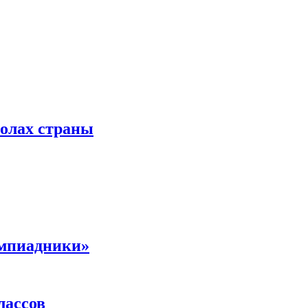
колах страны
импиадники»
лассов