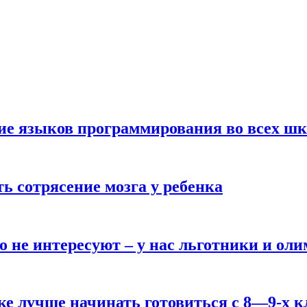
ние языков программирования во всех ш
ь сотрясение мозга у ребенка
о не интересуют – у нас льготники и ол
ке лучше начинать готовиться с 8—9-х к