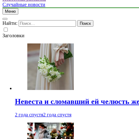
Случайные новости
Меню
Найти:
Заголовки
Невеста и сломавший ей челюсть ж
2 года спустя
2 года спустя