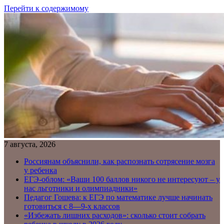
Перейти к содержимому
7 августа, 2026
Россиянам объяснили, как распознать сотрясение мозга
у ребенка
ЕГЭ-облом: «Ваши 100 баллов никого не интересуют – у
нас льготники и олимпиадники»
Педагог Гошева: к ЕГЭ по математике лучше начинать
готовиться с 8—9-х классов
«Избежать лишних расходов»: сколько стоит собрать