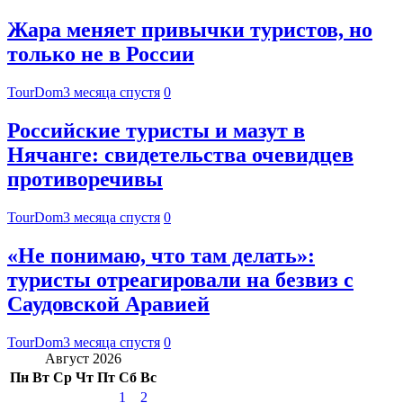
Жара меняет привычки туристов, но
только не в России
TourDom
3 месяца спустя
0
Российские туристы и мазут в
Нячанге: свидетельства очевидцев
противоречивы
TourDom
3 месяца спустя
0
«Не понимаю, что там делать»:
туристы отреагировали на безвиз с
Саудовской Аравией
TourDom
3 месяца спустя
0
Август 2026
Пн
Вт
Ср
Чт
Пт
Сб
Вс
1
2