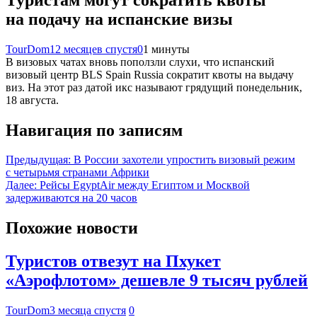
на подачу на испанские визы
TourDom
12 месяцев спустя
0
1 минуты
В визовых чатах вновь поползли слухи, что испанский
визовый центр BLS Spain Russia сократит квоты на выдачу
виз. На этот раз датой икс называют грядущий понедельник,
18 августа.
Навигация по записям
Предыдущая:
В России захотели упростить визовый режим
с четырьмя странами Африки
Далее:
Рейсы EgyptAir между Египтом и Москвой
задерживаются на 20 часов
Похожие новости
Туристов отвезут на Пхукет
«Аэрофлотом» дешевле 9 тысяч рублей
TourDom
3 месяца спустя
0