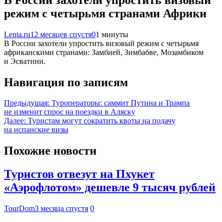
режим с четырьмя странами Африки
Lenta.ru
12 месяцев спустя
0
1 минуты
В России захотели упростить визовый режим с четырьмя
африканскими странами: Замбией, Зимбабве, Мозамбиком
и Эсватини.
Навигация по записям
Предыдущая:
Туроператоры: саммит Путина и Трампа
не изменит спрос на поездки в Аляску
Далее:
Туристам могут сократить квоты на подачу
на испанские визы
Похожие новости
Туристов отвезут на Пхукет
«Аэрофлотом» дешевле 9 тысяч рублей
TourDom
3 месяца спустя
0