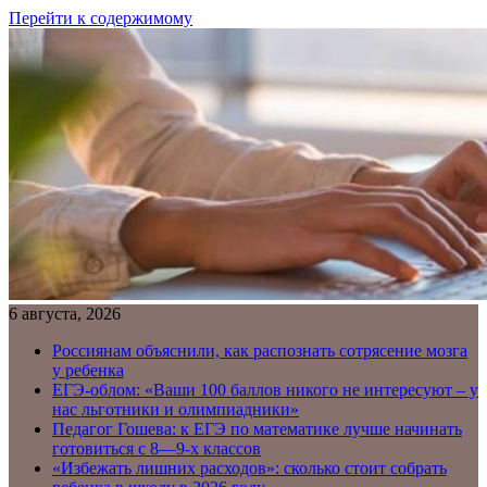
Перейти к содержимому
6 августа, 2026
Россиянам объяснили, как распознать сотрясение мозга
у ребенка
ЕГЭ-облом: «Ваши 100 баллов никого не интересуют – у
нас льготники и олимпиадники»
Педагог Гошева: к ЕГЭ по математике лучше начинать
готовиться с 8—9-х классов
«Избежать лишних расходов»: сколько стоит собрать