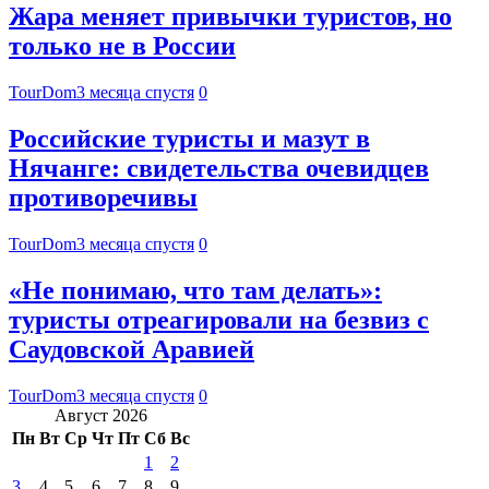
Жара меняет привычки туристов, но
только не в России
TourDom
3 месяца спустя
0
Российские туристы и мазут в
Нячанге: свидетельства очевидцев
противоречивы
TourDom
3 месяца спустя
0
«Не понимаю, что там делать»:
туристы отреагировали на безвиз с
Саудовской Аравией
TourDom
3 месяца спустя
0
Август 2026
Пн
Вт
Ср
Чт
Пт
Сб
Вс
1
2
3
4
5
6
7
8
9