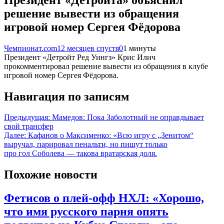
решение вывести из обращения
игровой номер Сергея Фёдорова
Чемпионат.com
12 месяцев спустя
0
1 минуты
Президент «Детройт Ред Уингз» Крис Илич
прокомментировал решение вывести из обращения в клубе
игровой номер Сергея Фёдорова.
Навигация по записям
Предыдущая:
Мамедов: Пока Заболотный не оправдывает
свой трансфер
Далее:
Кафанов о Максименко: «Всю игру с „Зенитом“
выручал, парировал пенальти, но пишут только
про гол Соболева — такова вратарская доля.
Похожие новости
Фетисов о плей-офф НХЛ: «Хорошо,
что имя русского парня опять