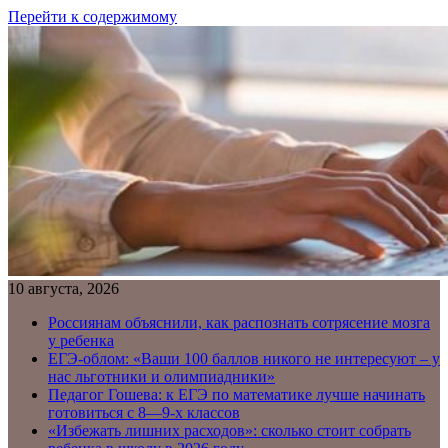
Перейти к содержимому
10 августа, 2026
Россиянам объяснили, как распознать сотрясение мозга
у ребенка
ЕГЭ-облом: «Ваши 100 баллов никого не интересуют – у
нас льготники и олимпиадники»
Педагог Гошева: к ЕГЭ по математике лучше начинать
готовиться с 8—9-х классов
«Избежать лишних расходов»: сколько стоит собрать