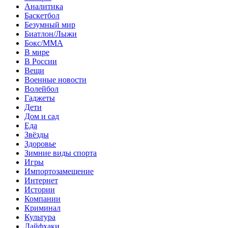
Аналитика
Баскетбол
Безумный мир
Биатлон/Лыжи
Бокс/MMA
В мире
В России
Вещи
Военные новости
Волейбол
Гаджеты
Дети
Дом и сад
Еда
Звёзды
Здоровье
Зимние виды спорта
Игры
Импортозамещение
Интернет
Истории
Компании
Криминал
Культура
Лайфхаки