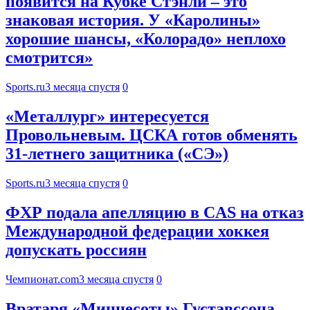
появится на Кубке Стэнли – это
знаковая история. У «Каролины»
хорошие шансы, «Колорадо» неплохо
смотрится»
Sports.ru
3 месяца спустя
0
«Металлург» интересуется
Провольневым. ЦСКА готов обменять
31-летнего защитника («СЭ»)
Sports.ru
3 месяца спустя
0
ФХР подала апелляцию в CAS на отказ
Международной федерации хоккея
допускать россиян
Чемпионат.com
3 месяца спустя
0
Вратаря «Миннесоты» Густавссона