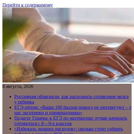
Перейти к содержимому
8 августа, 2026
Россиянам объяснили, как распознать сотрясение мозга
у ребенка
ЕГЭ-облом: «Ваши 100 баллов никого не интересуют – у
нас льготники и олимпиадники»
Педагог Гошева: к ЕГЭ по математике лучше начинать
готовиться с 8—9-х классов
«Избежать лишних расходов»: сколько стоит собрать