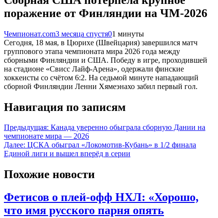
поражение от Финляндии на ЧМ-2026
Чемпионат.com
3 месяца спустя
0
1 минуты
Сегодня, 18 мая, в Цюрихе (Швейцария) завершился матч
группового этапа чемпионата мира 2026 года между
сборными Финляндии и США. Победу в игре, проходившей
на стадионе «Свисс Лайф-Арена», одержали финские
хоккеисты со счётом 6:2. На седьмой минуте нападающий
сборной Финляндии Ленни Хямеэнахо забил первый гол.
Навигация по записям
Предыдущая:
Канада уверенно обыграла сборную Дании на
чемпионате мира — 2026
Далее:
ЦСКА обыграл «Локомотив-Кубань» в 1/2 финала
Единой лиги и вышел вперёд в серии
Похожие новости
Фетисов о плей-офф НХЛ: «Хорошо,
что имя русского парня опять