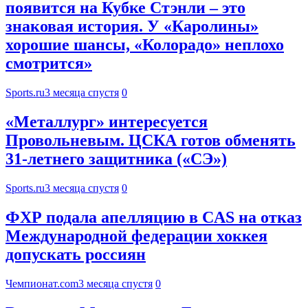
появится на Кубке Стэнли – это
знаковая история. У «Каролины»
хорошие шансы, «Колорадо» неплохо
смотрится»
Sports.ru
3 месяца спустя
0
«Металлург» интересуется
Провольневым. ЦСКА готов обменять
31-летнего защитника («СЭ»)
Sports.ru
3 месяца спустя
0
ФХР подала апелляцию в CAS на отказ
Международной федерации хоккея
допускать россиян
Чемпионат.com
3 месяца спустя
0