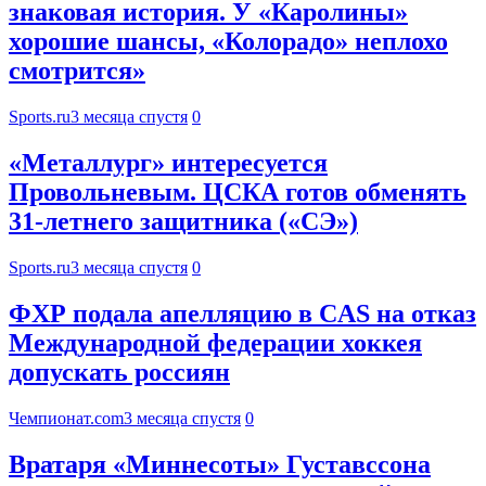
знаковая история. У «Каролины»
хорошие шансы, «Колорадо» неплохо
смотрится»
Sports.ru
3 месяца спустя
0
«Металлург» интересуется
Провольневым. ЦСКА готов обменять
31-летнего защитника («СЭ»)
Sports.ru
3 месяца спустя
0
ФХР подала апелляцию в CAS на отказ
Международной федерации хоккея
допускать россиян
Чемпионат.com
3 месяца спустя
0
Вратаря «Миннесоты» Густавссона