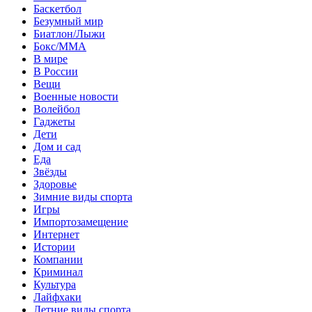
Баскетбол
Безумный мир
Биатлон/Лыжи
Бокс/MMA
В мире
В России
Вещи
Военные новости
Волейбол
Гаджеты
Дети
Дом и сад
Еда
Звёзды
Здоровье
Зимние виды спорта
Игры
Импортозамещение
Интернет
Истории
Компании
Криминал
Культура
Лайфхаки
Летние виды спорта