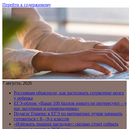
Перейти к содержимому
7 августа, 2026
Россиянам объяснили, как распознать сотрясение мозга
у ребенка
ЕГЭ-облом: «Ваши 100 баллов никого не интересуют – у
нас льготники и олимпиадники»
Педагог Гошева: к ЕГЭ по математике лучше начинать
готовиться с 8—9-х классов
«Избежать лишних расходов»: сколько стоит собрать